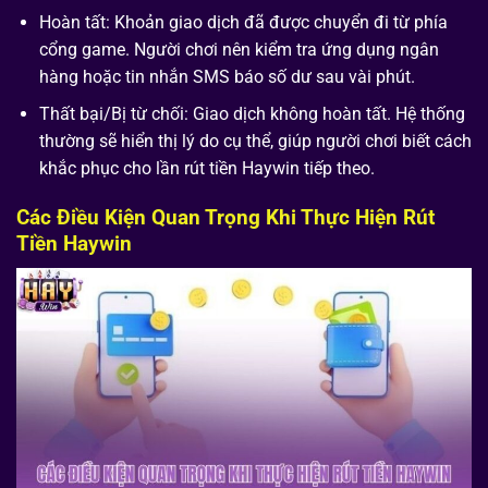
Hoàn tất: Khoản giao dịch đã được chuyển đi từ phía
cổng game. Người chơi nên kiểm tra ứng dụng ngân
hàng hoặc tin nhắn SMS báo số dư sau vài phút.
Thất bại/Bị từ chối: Giao dịch không hoàn tất. Hệ thống
thường sẽ hiển thị lý do cụ thể, giúp người chơi biết cách
khắc phục cho lần rút tiền Haywin tiếp theo.
Các Điều Kiện Quan Trọng Khi Thực Hiện Rút
Tiền Haywin