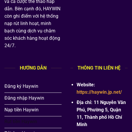
và cá cược thể thao hấp
dẫn. Bên cạnh đó, HAYWIN
còn ghi điểm với hệ thống
nạp rút linh hoạt, minh
bạch cùng dịch vụ chăm
sóc khách hàng hoạt động
24/7.
HƯỚNG DẪN
THÔNG TIN LIÊN HỆ
Website:
Đăng ký Haywin
https://haywin.jp.net/
Đăng nhập Haywin
Địa chỉ: 11 Nguyễn Văn
Phú, Phường 5, Quận
Nạp tiền Haywin
11, Thành phố Hồ Chí
Rút tiền Haywin
Minh