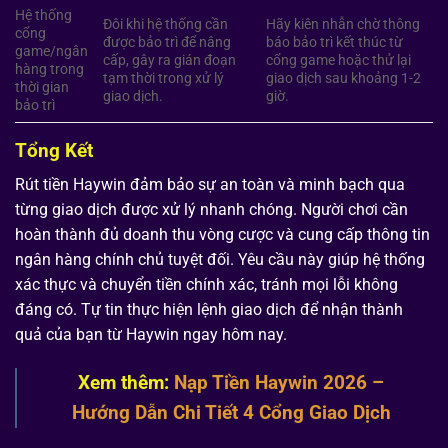
Hệ thống
Đôi khi hệ thống cần
Hãy kiên nhẫn chờ thông
cổng
được bảo trì để nâng
báo bảo trì kết thúc từ
game/ngân
cấp, gây ra gián đoạn
cổng game hoặc thử lại
hàng trong
tạm thời trong xử lý
giao dịch sau khoảng 1-2
thời gian
giao dịch.
giờ.
bảo trì
Tổng Kết
Rút tiền Haywin đảm bảo sự an toàn và minh bạch qua
từng giao dịch được xử lý nhanh chóng. Người chơi cần
hoàn thành đủ doanh thu vòng cược và cung cấp thông tin
ngân hàng chính chủ tuyệt đối. Yêu cầu này giúp hệ thống
xác thực và chuyển tiền chính xác, tránh mọi lỗi không
đáng có. Tự tin thực hiện lệnh giao dịch để nhận thành
quả của bạn từ Haywin ngay hôm nay.
Xem thêm:
Nạp Tiền Haywin 2026 –
Hướng Dẫn Chi Tiết 4 Cổng Giao Dịch