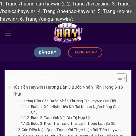
1. Trang /huong-dan-haywin-2:
2. Trang /livecasino:
3. Trang
/ban-ca-haywin/:
4. Trang /the-thao-haywin/:
5. Trang /no-hu-
Bỏ
haywin/:
6. Trang /da-ga-haywin/:
qua
nội
dung
ĐĂNG NHẬP
ĐĂNG KÝ
Table of Contents
Rút Tiền Haywin | Hướng Dẫn 3 Bước Nhận Tiền Trong 5-15
Phút
Hướng Dẫn Các Bước Nhận Thưởng Từ Haywin Chi Tiết
Bước 1- Xác Nhận Liên Kết Tài Khoản Ngân Hàng Chính
Chủ
Bước 2- Tạo Lệnh Với Giá Trị Hợp Lệ
Bước 3- Kiểm Tra Trạng Thái Lệnh Trong Lịch Sử GD
Các Điều Kiện Quan Trọng Khi Thực Hiện Rút Tiền Haywin