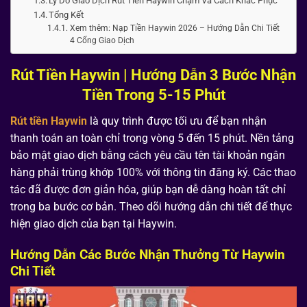
Lý Do Giao Dịch Rút Tiền Haywin Chậm Và Cách Khắc Phục
Tổng Kết
Xem thêm: Nạp Tiền Haywin 2026 – Hướng Dẫn Chi Tiết
4 Cổng Giao Dịch
Rút Tiền Haywin | Hướng Dẫn 3 Bước Nhận
Tiền Trong 5-15 Phút
Rút tiền Haywin
là quy trình được tối ưu để bạn nhận
thanh toán an toàn chỉ trong vòng 5 đến 15 phút. Nền tảng
bảo mật giao dịch bằng cách yêu cầu tên tài khoản ngân
hàng phải trùng khớp 100% với thông tin đăng ký. Các thao
tác đã được đơn giản hóa, giúp bạn dễ dàng hoàn tất chỉ
trong ba bước cơ bản. Theo dõi hướng dẫn chi tiết để thực
hiện giao dịch của bạn tại Haywin.
Hướng Dẫn Các Bước Nhận Thưởng Từ Haywin
Chi Tiết