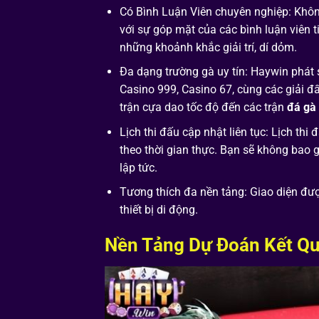
Có Bình Luận Viên chuyên nghiệp: Không 
với sự góp mặt của các bình luận viên 
những khoảnh khắc giải trí, dí dỏm.
Đa dạng trường gà uy tín: Haywin phát 
Casino 999, Casino 67, cùng các giải 
trận cựa dao tốc độ đến các trận
đá gà
Lịch thi đấu cập nhật liên tục: Lịch t
theo thời gian thực. Bạn sẽ không bao 
lập tức.
Tương thích đa nền tảng: Giao diện đượ
thiết bị di động.
Nền Tảng Dự Đoán Kết Qu