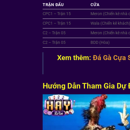
TRẬN ĐẤU
CỬA
CPC1 – Trận 15
Meron (Chiến kê nhà c
CPC1 – Trận 15
Wala (Chiến kê khách
C2 – Trận 05
Meron (Chiến kê nhà c
C2 – Trận 05
BDD (Hòa)
Xem thêm:
Đá Gà Cựa 
Hướng Dẫn Tham Gia Dự 