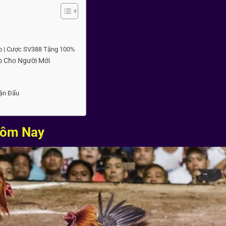
o | Cược SV388 Tặng 100%
 Cho Người Mới
rận Đấu
Hôm Nay