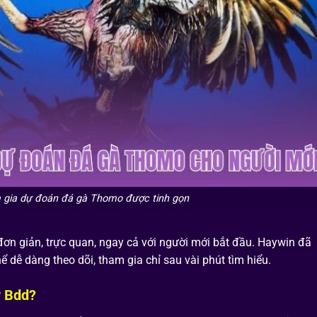
m gia dự đoán đá gà Thomo được tinh gọn
n giản, trực quan, ngay cả với người mới bắt đầu. Haywin đã
hể dễ dàng theo dõi, tham gia chỉ sau vài phút tìm hiểu.
y Bdd?