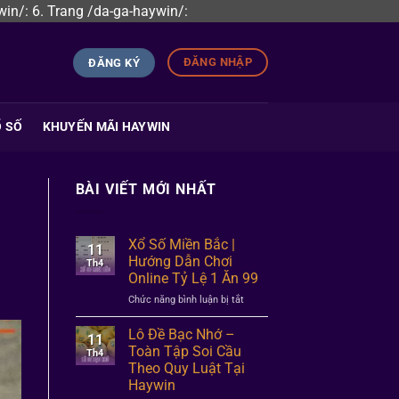
Bỏ
win/:
6. Trang /da-ga-haywin/:
qua
nội
ĐĂNG NHẬP
ĐĂNG KÝ
dung
Ổ SỐ
KHUYẾN MÃI HAYWIN
BÀI VIẾT MỚI NHẤT
Xổ Số Miền Bắc |
11
Hướng Dẫn Chơi
Th4
Online Tỷ Lệ 1 Ăn 99
ở
Chức năng bình luận bị tắt
Xổ
Số
Lô Đề Bạc Nhớ –
11
Miền
Toàn Tập Soi Cầu
Th4
Bắc
Theo Quy Luật Tại
|
Haywin
Hướng