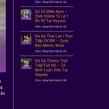
Dẫn
ở
Chức năng bình luận bị tắt
Chơi
Lô
Online
Đề
Xổ Số Miền Nam –
11
Tỷ
Bạc
Chơi Online Tỷ Lệ 1
Th4
Lệ
Nhớ
Ăn 99 Tại Haywin
1
–
Ăn
ở
Chức năng bình luận bị tắt
Toàn
99
Xổ
Tập
Số
Soi
Đá Gà Thái Lan | Trực
11
Miền
Cầu
Tiếp SV388 – Cược
Th4
Nam
Theo
Kèo Meron, Wala
–
Quy
ở
Chức năng bình luận bị tắt
Chơi
Luật
Đá
Online
Tại
Gà
Tỷ
Haywin
Đá Gà Thomo Trực
11
Thái
Lệ
Tiếp Full HD – Có
Th4
Lan
1
Bình Luận Viên Tại
|
Ăn
Haywin
Trực
99
Tiếp
Tại
ở
Chức năng bình luận bị tắt
a.
SV388
Haywin
Đá
ng
–
Gà
Cược
Thomo
đấu
Kèo
Trực
Meron,
Tiếp
Wala
Full