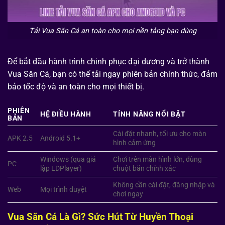
Tải Vua Săn Cá an toàn cho mọi nền tảng bạn dùng
Để bắt đầu hành trình chinh phục đại dương và trở thành
Vua Săn Cá, bạn có thể tải ngay phiên bản chính thức, đảm
bảo tốc độ và an toàn cho mọi thiết bị.
PHIÊN
HỆ ĐIỀU HÀNH
TÍNH NĂNG NỔI BẬT
BẢN
Cài đặt nhanh, tối ưu cho màn
APK 2.5
Android 5.1+
hình cảm ứng
Windows (qua giả
Chơi trên màn hình lớn, dùng
PC
lập LDPlayer)
chuột bắn chính xác
Không cần cài đặt, đăng nhập và
Web
Mọi trình duyệt
chơi ngay
Vua Săn Cá Là Gì? Sức Hút Từ Huyền Thoại