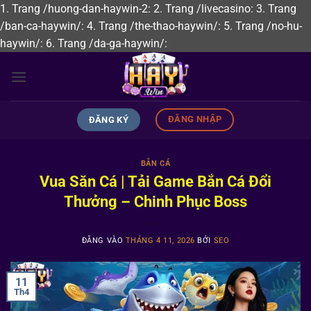
1. Trang /huong-dan-haywin-2:
2. Trang /livecasino:
3. Trang
/ban-ca-haywin/:
4. Trang /the-thao-haywin/:
5. Trang /no-hu-
Bỏ
haywin/:
6. Trang /da-ga-haywin/:
qua
nội
dung
ĐĂNG NHẬP
ĐĂNG KÝ
BẮN CÁ
Vua Săn Cá | Tải Game Bắn Cá Đổi
Thưởng – Chinh Phục Boss
ĐĂNG VÀO
THÁNG 4 11, 2026
BỞI
SEO
11
Th4