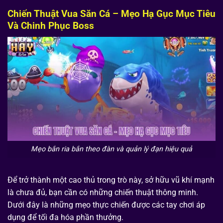
Chiến Thuật Vua Săn Cá – Mẹo Hạ Gục Mục Tiêu
Và Chinh Phục Boss
Mẹo bắn ria bắn theo đàn và quản lý đạn hiệu quả
Để trở thành một cao thủ trong trò này, sở hữu vũ khí mạnh
là chưa đủ, bạn cần có những chiến thuật thông minh.
Dưới đây là những mẹo thực chiến được các tay chơi áp
dụng để tối đa hóa phần thưởng.