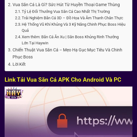
Vua Săn Cá Là Gì? Sức Hút Từ Huyền Thoại Game Thùng
Tỷ Lệ Đổi Thưởng Vua Săn Cá Cao Nhất Thị Trường
Trải Nghiệm Bắn Cá 3D – Đồ Họa Và Âm Thanh Chân Thực
Hệ Thống Vũ Khí Khủng Và 3 Kỹ Năng Chinh Phục Boss Hiệu
Quả
Xem thêm: Bắn Cá Ăn Xu | Săn Boss Khủng Rinh Thưởng
Lớn Tại Haywin
Chiến Thuật Vua Săn Cá – Mẹo Hạ Gục Mục Tiêu Và Chinh
Phục Boss
Lời Kết
Link Tải Vua Săn Cá APK Cho Android Và PC